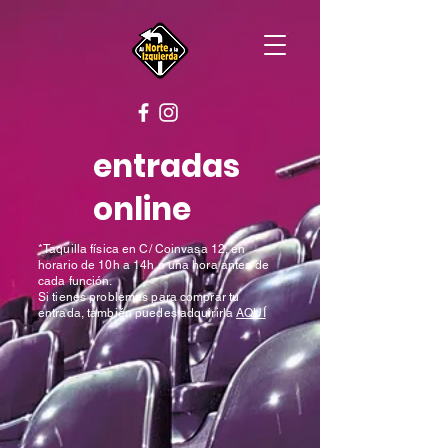
entradas
online
*Taquilla física en C/ Coinvasa 12, en
horario de 10h a 14h
o una hora antes de
cada función.
Si tienes problemas para comprar tu
entrada, también puedes adquirirla
AQUÍ