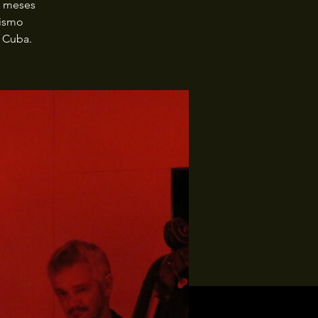
o meses
lismo
n Cuba.