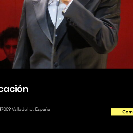
icación
 47009 Valladolid, España
Comp