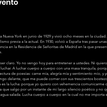
vento
 a Nueva York en junio de 1929 y vivió ocho meses en la ciudad.
talismo previa a la actual. En 1930, volvió a España tras pasar u
ncia en la Residencia de Señoritas de Madrid en la que present
e.
r claro. Yo no vengo hoy para entretener a ustedes. Ni quiero,
luchar. A luchar cuerpo a cuerpo con una masa tranquila, porq
lectura de poesías: carne mía, alegría mía y sentimiento mío, 
go delante, que me puede comer con sus trescientos bostezos
a es la lucha: porque yo quiero con vehemencia comunicarme c
ya que salgo por un instante de mi largo silencio poético y no 
 agua salada. Lucha cuerpo a cuerpo en la cual no me importa 