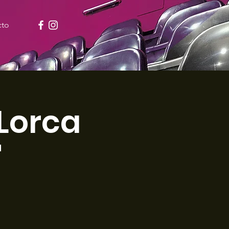
cto
"Lorca
"