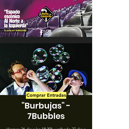
Comprar Entradas
"Burbujas" -
7Bubbles