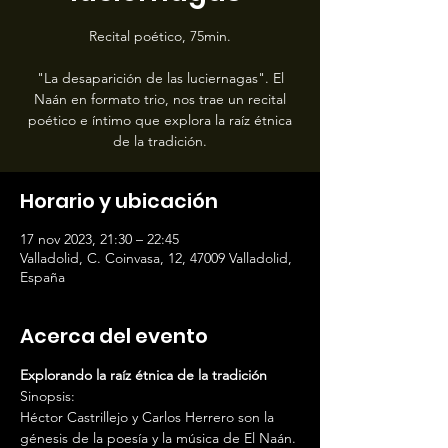
Recital poético, 75min.
"La desaparición de las luciernagas". El
Naán en formato trio, nos trae un recital
poético e íntimo que explora la raíz étnica
de la tradición.
Horario y ubicación
17 nov 2023, 21:30 – 22:45
Valladolid, C. Coinvasa, 12, 47009 Valladolid,
España
Acerca del evento
Explorando la raíz étnica de la tradición
Sinopsis:
Héctor Castrillejo y Carlos Herrero son la 
génesis de la poesía y la música de El Naán. 