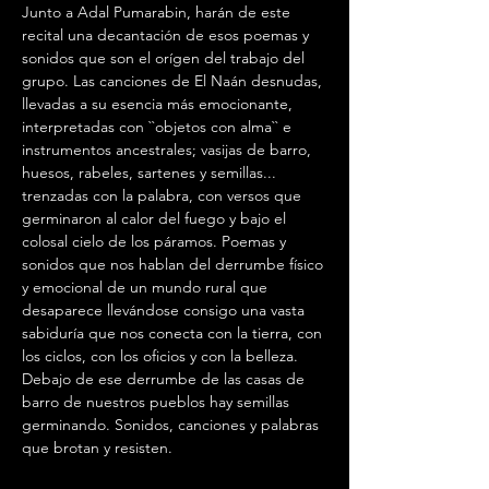
Junto a Adal Pumarabin, harán de este 
recital una decantación de esos poemas y 
sonidos que son el orígen del trabajo del 
grupo. Las canciones de El Naán desnudas, 
llevadas a su esencia más emocionante, 
interpretadas con ``objetos con alma`` e 
instrumentos ancestrales; vasijas de barro, 
huesos, rabeles, sartenes y semillas... 
trenzadas con la palabra, con versos que 
germinaron al calor del fuego y bajo el 
colosal cielo de los páramos. Poemas y 
sonidos que nos hablan del derrumbe físico 
y emocional de un mundo rural que 
desaparece llevándose consigo una vasta 
sabiduría que nos conecta con la tierra, con 
los ciclos, con los oficios y con la belleza. 
Debajo de ese derrumbe de las casas de 
barro de nuestros pueblos hay semillas 
germinando. Sonidos, canciones y palabras 
que brotan y resisten.