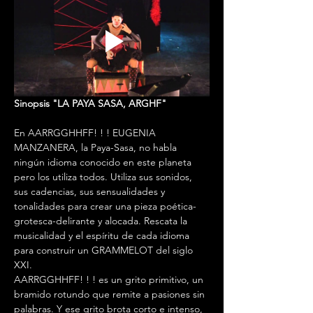
Sinopsis "LA PAYA SASA, ARGHF" 
En AARRGGHHFF! ! ! EUGENIA 
MANZANERA, la Paya-Sasa, no habla 
ningún idioma conocido en este planeta 
pero los utiliza todos. Utiliza sus sonidos, 
sus cadencias, sus sensualidades y 
tonalidades para crear una pieza poética-
grotesca-delirante y alocada. Rescata la 
musicalidad y el espíritu de cada idioma 
para construir un GRAMMELOT del siglo 
XXI.
AARRGGHHFF! ! ! es un grito primitivo, un 
bramido rotundo que remite a pasiones sin 
palabras. Y ese grito brota corto e intenso, 