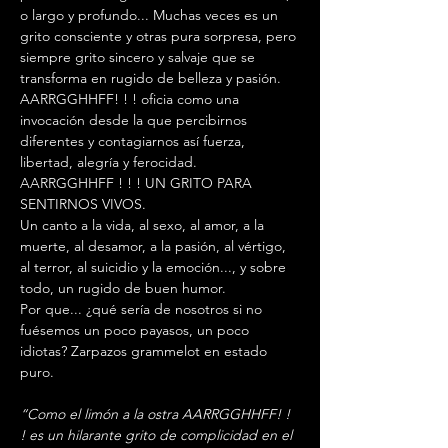
o largo y profundo... Muchas veces es un 
grito consciente y otras pura sorpresa, pero 
siempre grito sincero y salvaje que se 
transforma en rugido de belleza y pasión.
AARRGGHHFF! ! ! oficia como una 
invocación desde la que percibirnos 
diferentes y contagiarnos así fuerza, 
libertad, alegría y ferocidad.
AARRGGHHFF ! ! ! UN GRITO PARA 
SENTIRNOS VIVOS. 
Un canto a la vida, al sexo, al amor, a la 
muerte, al desamor, a la pasión, al vértigo, 
al terror, al suicidio y la emoción..., y sobre 
todo, un rugido de buen humor.
Por que... ¿qué sería de nosotros si no 
fuésemos un poco payasos, un poco 
idiotas? Zarpazos grammelot en estado 
puro.
“Como el limón a la ostra AARRGGHHFF! ! 
! es un hilarante grito de complicidad en el 