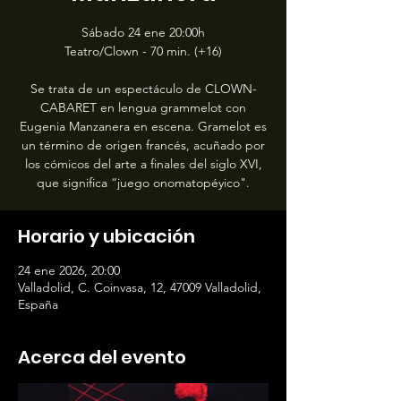
Sábado 24 ene 20:00h
Teatro/Clown - 70 min. (+16)
Se trata de un espectáculo de CLOWN-
CABARET en lengua grammelot con
Eugenia Manzanera en escena. Gramelot es
un término de origen francés, acuñado por
los cómicos del arte a finales del siglo XVI,
que significa “juego onomatopéyico".
Horario y ubicación
24 ene 2026, 20:00
Valladolid, C. Coinvasa, 12, 47009 Valladolid,
España
Acerca del evento