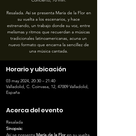
Concierto, 70 min.
Resalada. Así se presenta María de la Flor en
su vuelta a los escenarios, y hace
estrenando, un trabajo donde su voz, entre
melismas y ritmos que recuerdan a músicas
tradicionales latinoamericanas, acuna un
nuevo formato que encarna la sencillez de
una música cantada.
Horario y ubicación
03 may 2024, 20:30 – 21:40
Valladolid, C. Coinvasa, 12, 47009 Valladolid,
España
Acerca del evento
Resalada
Sinopsis:
Así se presenta 
María de la Flor
 en su vuelta 