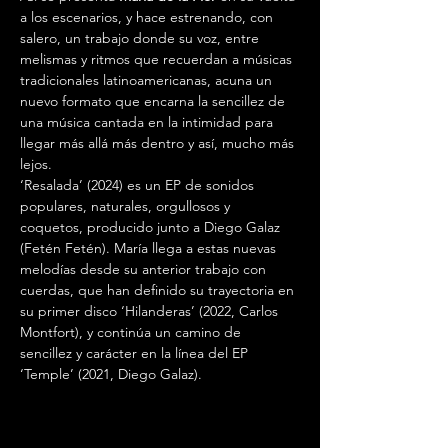
a los escenarios, y hace estrenando, con 
salero, un trabajo donde su voz, entre 
melismas y ritmos que recuerdan a músicas 
tradicionales latinoamericanas, acuna un 
nuevo formato que encarna la sencillez de 
una música cantada en la intimidad para 
llegar más allá más dentro y así, mucho más 
lejos.
‘Resalada’ (2024) es un EP de sonidos 
populares, naturales, orgullosos y 
coquetos, producido junto a Diego Galaz 
(Fetén Fetén). María llega a estas nuevas 
melodías desde su anterior trabajo con 
cuerdas, que han definido su trayectoria en 
su primer disco ‘Hilanderas’ (2022, Carlos 
Montfort), y continúa un camino de 
sencillez y carácter en la línea del EP 
‘Temple’ (2021, Diego Galaz).