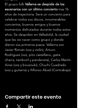
El grupo folk 
Vallarna se despide de los 
escenarios con un último concierto
 tras 16 
años de trayectoria. Será un concierto para 
celebrar todos sus discos, innumerables 
conciertos, buenos amigos y buenos 
momentos disfrutados durante todos estos 
años. Se despiden en Valladolid, la ciudad 
que les vio nacer como grupo y donde 
dieron sus primeros pasos. Vallarna son 
Javier Román (voz y violín), Arturo 
Rodríguez (voz, pito castellano, gaita 
charra, tamboril y pandereta), Carlos Martín 
Aires (voz y bouzouki), Chuchi Cuadrado 
(voz y guitarra) y Alfonso Abad (Contrabajo)
Compartir este evento