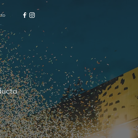
cto
ducto