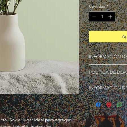
Cantidad
*
Ag
INFORMACIÓN D
Soy la descripción de
POLÍTICA DE DE
para agregar detalle
tamaño, materiales, 
Soy una política de 
limpieza. Es también 
INFORMACIÓN DE
oportunidad ideal par
qué este producto es
hacer en caso de no 
beneficiarían con él.
Soy la Política de env
ofrecerles una polític
información sobre tu
generas confianza y c
embalaje. Ofrecer una
saben que en tu tien
sencilla, genera confi
altos niveles de segu
to. Soy el lugar ideal para agregar 
pues saben que en t
 como tamaño, materiales, 